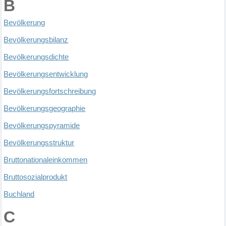
B
B
ev
ö
lkerung
B
ev
ö
lkerungsbilanz
B
ev
ö
lkerungsdichte
B
ev
ö
lkerungsentwicklung
B
ev
ö
lkerungsfortschreibung
B
ev
ö
lkerungsgeographie
B
ev
ö
lkerungspyramide
B
ev
ö
lkerungsstruktur
B
ruttonationaleinkommen
B
ruttosozialprodukt
B
uchland
C