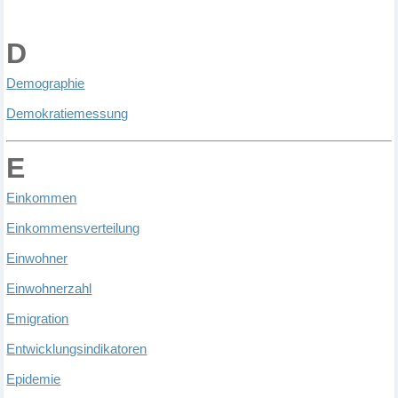
D
D
emographie
D
emokratiemessung
E
E
inkommen
E
inkommensverteilung
E
inwohner
E
inwohnerzahl
E
migration
E
ntwicklungsindikatoren
E
pidemie