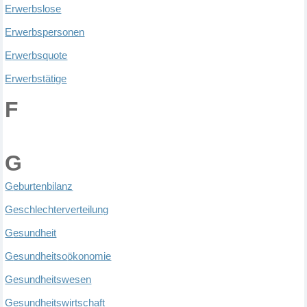
E
rwerbslose
E
rwerbspersonen
E
rwerbsquote
E
rwerbst
ä
tige
F
G
G
eburtenbilanz
G
eschlechterverteilung
G
esundheit
G
esundheitso
ö
konomie
G
esundheitswesen
G
esundheitswirtschaft