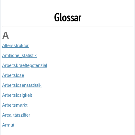
Glossar
A
A
ltersstruktur
A
mtliche_statistik
A
rbeitskraeftepotenzial
A
rbeitslose
A
rbeitslosenstatistik
A
rbeitslosigkeit
A
rbeitsmarkt
A
realitätsziffer
A
rmut