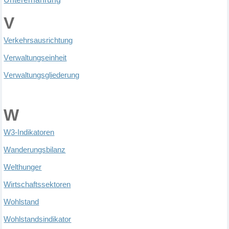
V
Ve
rkehrsausrichtung
V
erwaltungseinheit
V
erwaltungsgliederung
W
W
3-
I
ndikatoren
W
anderungsbilanz
W
elthunger
W
irtschaftssektoren
W
ohlstand
W
ohlstandsindikator