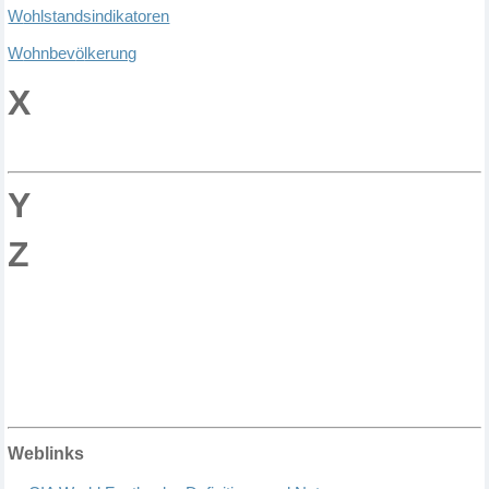
W
ohlstandsindikatoren
W
ohnbev
ö
lkerung
X
Y
Z
Weblinks