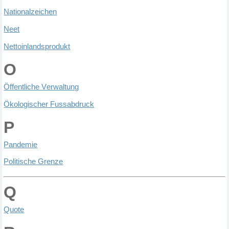
N
ationalzeichen
N
eet
N
ettoinlandsprodukt
O
Ö
ffentliche
V
erwaltung
Ök
ologischer
F
ussabdruck
P
P
andemie
P
olitische
G
renze
Q
Q
uote