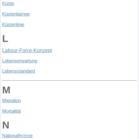
Kü
ste
Kü
stenlaenge
Kü
stenlinie
L
L
abour-
F
orce-
K
onzept
L
ebenserwartung
L
ebensstandard
M
M
igration
M
ortalit
ä
t
N
N
ationalhymne