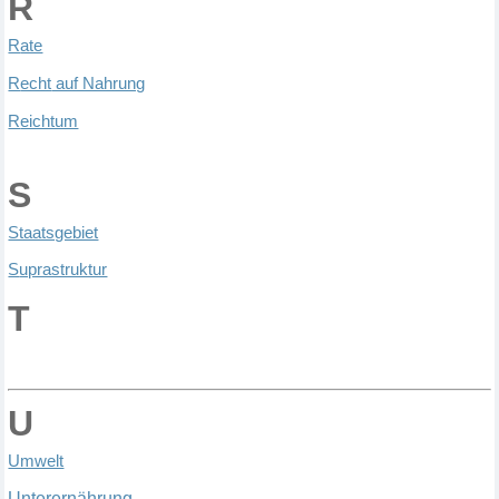
R
R
ate
R
echt
auf Nahrung
R
eichtum
S
Staatsgebiet
S
uprastruktur
T
U
Umwelt
U
nterern
ä
hrung