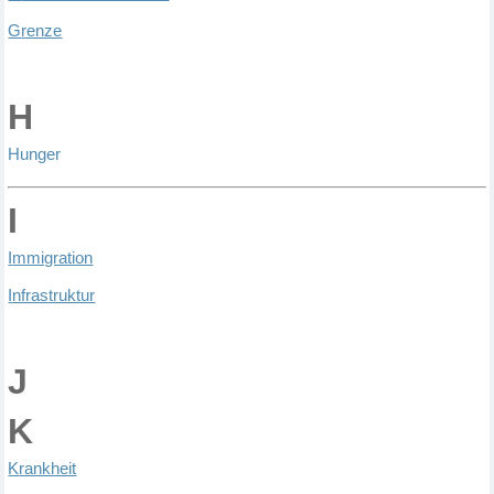
G
renze
H
Hunger
I
I
mmigration
I
nfrastruktur
J
K
K
rankheit