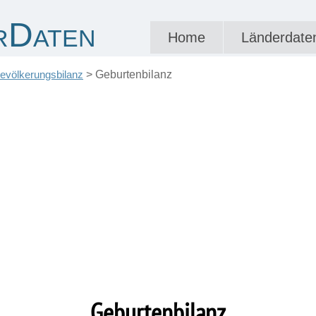
rDaten
Home
Länderdate
evölkerungsbilanz
>
Geburtenbilanz
Geburtenbilanz