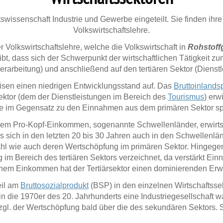
swissenschaft Industrie und Gewerbe eingeteilt. Sie finden ihre
Volkswirtschaftslehre.
er Volkswirtschaftslehre, welche die Volkswirtschaft in
Rohstof
t, dass sich der Schwerpunkt der wirtschaftlichen Tätigkeit zu
arbeitung) und anschließend auf den tertiären Sektor (Dienstle
sen einen niedrigen Entwicklungsstand auf. Das
Bruttoinlands
Sektor (dem der Dienstleistungen im Bereich des
Tourismus
) erw
le im Gegensatz zu den Einnahmen aus dem primären Sektor sp
tlichem Pro-Kopf-Einkommen, sogenannte Schwellenländer, erwir
sich in den letzten 20 bis 30 Jahren auch in den Schwellenlän
nzahl wie auch deren Wertschöpfung im primären Sektor. Hingege
g im Bereich des tertiären Sektors verzeichnet, da verstärkt Ei
hohem Einkommen hat der Tertiärsektor einen dominierenden E
eil am
Bruttosozialprodukt
(BSP) in den einzelnen Wirtschaftss
in die 1970er des 20. Jahrhunderts eine Industriegesellschaft wa
zgl. der Wertschöpfung bald über die des sekundären Sektors. 