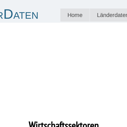
rDaten
Home
Länderdate
Wirtschaftssektoren