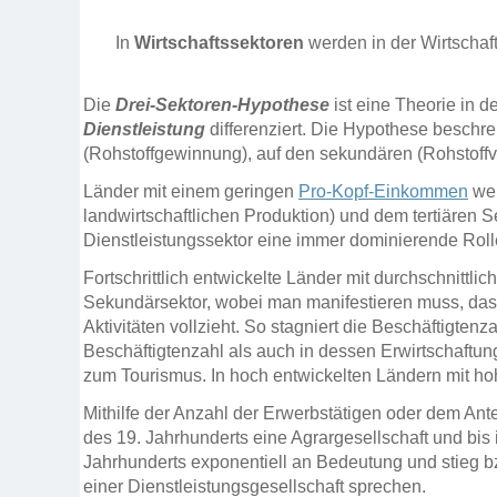
In
Wirtschaftssektoren
werden in der Wirtschaft
Die
Drei-Sektoren-Hypothese
ist eine Theorie in d
Dienstleistung
differenziert.
Die Hypothese beschreib
(Rohstoffgewinnung), auf den sekundären (Rohstoffver
Länder mit einem geringen
Pro-Kopf-Einkommen
wei
landwirtschaftlichen Produktion) und dem tertiären 
Dienstleistungssektor eine immer dominierende Rol
Fortschrittlich entwickelte Länder mit durchschnit
Sekundärsektor, wobei man manifestieren muss, dass 
Aktivitäten vollzieht. So stagniert die Beschäftigte
Beschäftigtenzahl als auch in dessen Erwirtschaftun
zum Tourismus. In hoch entwickelten Ländern mit 
Mithilfe der Anzahl der Erwerbstätigen oder dem Ant
des 19. Jahrhunderts eine Agrargesellschaft und bis 
Jahrhunderts exponentiell an Bedeutung und stieg b
einer Dienstleistungsgesellschaft sprechen.