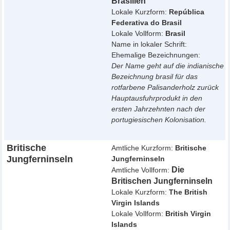
Brasilien
Lokale Kurzform:
República
Federativa do Brasil
Lokale Vollform:
Brasil
Name in lokaler Schrift:
Ehemalige Bezeichnungen:
Der Name geht auf die indianische
Bezeichnung brasil für das
rotfarbene Palisanderholz zurück
Hauptausfuhrprodukt in den
ersten Jahrzehnten nach der
portugiesischen Kolonisation.
Britische
Amtliche Kurzform:
Britische
Jungferninseln
Jungferninseln
Die
Amtliche Vollform:
Britischen Jungferninseln
Lokale Kurzform:
The British
Virgin Islands
Lokale Vollform:
British Virgin
Islands