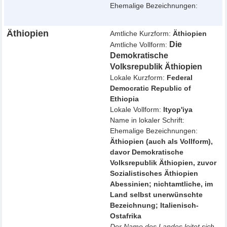
Ehemalige Bezeichnungen:
Äthiopien
Amtliche Kurzform:
Äthiopien
Die
Amtliche Vollform:
Demokratische
Volksrepublik Äthiopien
Lokale Kurzform:
Federal
Democratic Republic of
Ethiopia
Lokale Vollform:
Ityop'iya
Name in lokaler Schrift:
Ehemalige Bezeichnungen:
Äthiopien (auch als Vollform),
davor Demokratische
Volksrepublik Äthiopien, zuvor
Sozialistisches Äthiopien
Abessinien; nichtamtliche, im
Land selbst unerwünschte
Bezeichnung; Italienisch-
Ostafrika
Der Name des Landes leitet sich