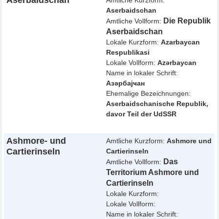
Aserbaidschan
Amtliche Kurzform:
Aserbaidschan
Die Republik
Amtliche Vollform:
Aserbaidschan
Lokale Kurzform:
Azarbaycan
Respublikasi
Lokale Vollform:
Azərbaycan
Name in lokaler Schrift:
Азәрбајҹан
Ehemalige Bezeichnungen:
Aserbaidschanische Republik,
davor Teil der UdSSR
Ashmore- und
Amtliche Kurzform:
Ashmore und
Cartierinseln
Cartierinseln
Das
Amtliche Vollform:
Territorium Ashmore und
Cartierinseln
Lokale Kurzform:
Lokale Vollform:
Name in lokaler Schrift: