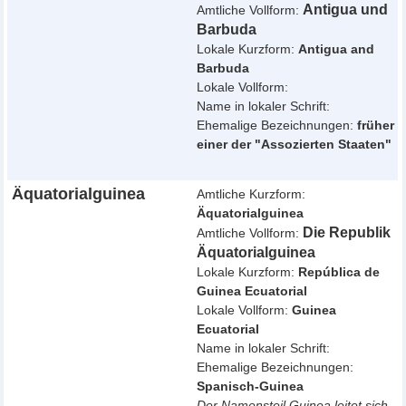
Antigua und
Amtliche Vollform:
Barbuda
Lokale Kurzform:
Antigua and
Barbuda
Lokale Vollform:
Name in lokaler Schrift:
Ehemalige Bezeichnungen:
früher
einer der "Assozierten Staaten"
Äquatorialguinea
Amtliche Kurzform:
Äquatorialguinea
Die Republik
Amtliche Vollform:
Äquatorialguinea
Lokale Kurzform:
República de
Guinea Ecuatorial
Lokale Vollform:
Guinea
Ecuatorial
Name in lokaler Schrift:
Ehemalige Bezeichnungen:
Spanisch-Guinea
Der Namensteil Guinea leitet sich