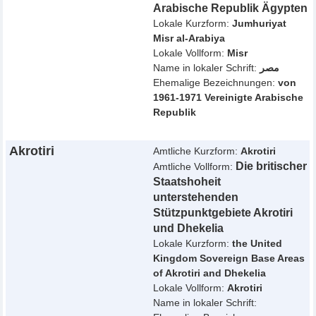
Arabische Republik Ägypten
Lokale Kurzform:
Jumhuriyat
Misr al-Arabiya
Lokale Vollform:
Misr
Name in lokaler Schrift:
مصر
Ehemalige Bezeichnungen:
von
1961-1971 Vereinigte Arabische
Republik
Akrotiri
Amtliche Kurzform:
Akrotiri
Die britischer
Amtliche Vollform:
Staatshoheit
unterstehenden
Stützpunktgebiete Akrotiri
und Dhekelia
Lokale Kurzform:
the United
Kingdom Sovereign Base Areas
of Akrotiri and Dhekelia
Lokale Vollform:
Akrotiri
Name in lokaler Schrift: