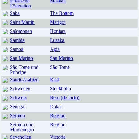
Russische
Moskau
Föderation
Saba
The Bottom
Saint-Martin
Marigot
Salomonen
Honiara
Sambia
Lusaka
Samoa
Apia
San Marino
San Marino
São Tomé und
São Tomé
Príncipe
Saudi-Arabien
Riad
Schweden
Stockholm
Schweiz
Bern (de facto)
Senegal
Dakar
Serbien
Belgrad
Serbien und
Belgrad
Montenegro
Seychellen
Victoria