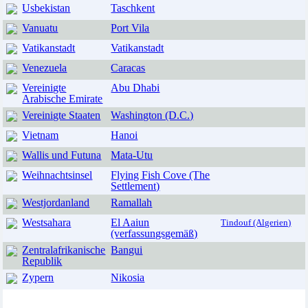
Usbekistan
Taschkent
Vanuatu
Port Vila
Vatikanstadt
Vatikanstadt
Venezuela
Caracas
Vereinigte
Abu Dhabi
Arabische Emirate
Vereinigte Staaten
Washington (D.C.)
Vietnam
Hanoi
Wallis und Futuna
Mata-Utu
Weihnachtsinsel
Flying Fish Cove (The
Settlement)
Westjordanland
Ramallah
Westsahara
El Aaiun
Tindouf (Algerien)
(verfassungsgemäß)
Zentralafrikanische
Bangui
Republik
Zypern
Nikosia