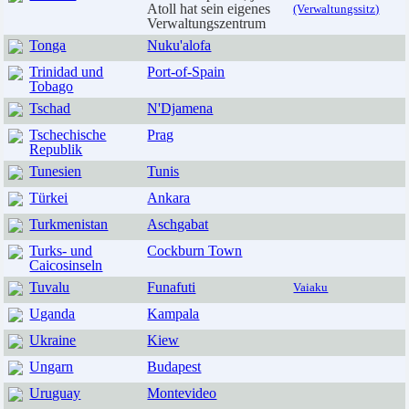
Atoll hat sein eigenes
(Verwaltungssitz)
Verwaltungszentrum
Tonga
Nuku'alofa
Trinidad und
Port-of-Spain
Tobago
Tschad
N'Djamena
Tschechische
Prag
Republik
Tunesien
Tunis
Türkei
Ankara
Turkmenistan
Aschgabat
Turks- und
Cockburn Town
Caicosinseln
Tuvalu
Funafuti
Vaiaku
Uganda
Kampala
Ukraine
Kiew
Ungarn
Budapest
Uruguay
Montevideo