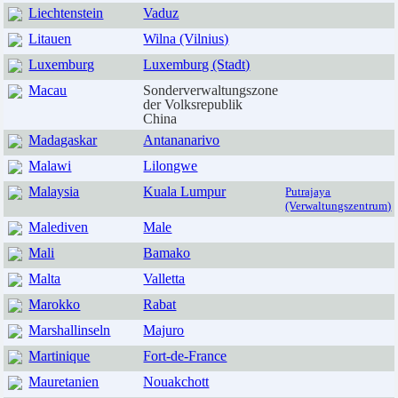
Liechtenstein
Vaduz
Litauen
Wilna (Vilnius)
Luxemburg
Luxemburg (Stadt)
Macau
Sonderverwaltungszone
der Volksrepublik
China
Madagaskar
Antananarivo
Malawi
Lilongwe
Malaysia
Kuala Lumpur
Putrajaya
(Verwaltungszentrum)
Malediven
Male
Mali
Bamako
Malta
Valletta
Marokko
Rabat
Marshallinseln
Majuro
Martinique
Fort-de-France
Mauretanien
Nouakchott