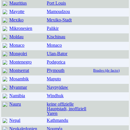
Mauritius
Port Louis
Mayotte
Mamoudzou
Mexiko
Mexiko-Stadt
Mikronesien
Palikir
Moldau
Kischinau
Monaco
Monaco
Mongolei
Ulan-Bator
Montenegro
Podgorica
Montserrat
Plymouth
Brades (de facto)
Mosambik
Maputo
Myanmar
Naypyidaw
Namibia
Windhuk
Nauru
keine offizielle
Hauptstadt, inoffiziell
Yaren
Nepal
Kathmandu
Neukaledonien
Nouméa