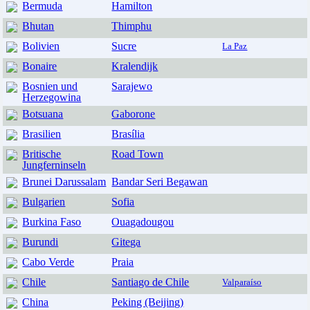
Bermuda
Hamilton
Bhutan
Thimphu
Bolivien
Sucre
La Paz
Bonaire
Kralendijk
Bosnien und
Sarajewo
Herzegowina
Botsuana
Gaborone
Brasilien
Brasília
Britische
Road Town
Jungferninseln
Brunei Darussalam
Bandar Seri Begawan
Bulgarien
Sofia
Burkina Faso
Ouagadougou
Burundi
Gitega
Cabo Verde
Praia
Chile
Santiago de Chile
Valparaíso
China
Peking (Beijing)