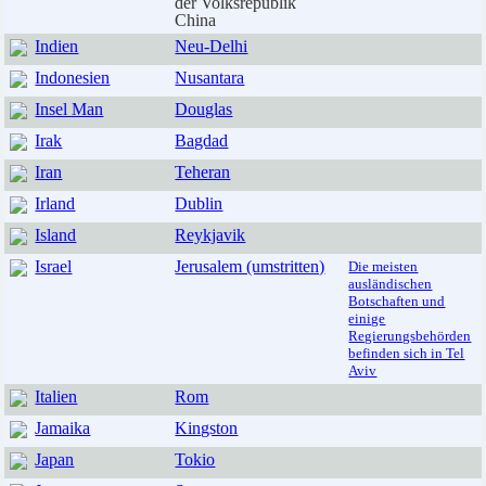
der Volksrepublik
China
Indien
Neu-Delhi
Indonesien
Nusantara
Insel Man
Douglas
Irak
Bagdad
Iran
Teheran
Irland
Dublin
Island
Reykjavik
Israel
Jerusalem (umstritten)
Die meisten
ausländischen
Botschaften und
einige
Regierungsbehörden
befinden sich in Tel
Aviv
Italien
Rom
Jamaika
Kingston
Japan
Tokio