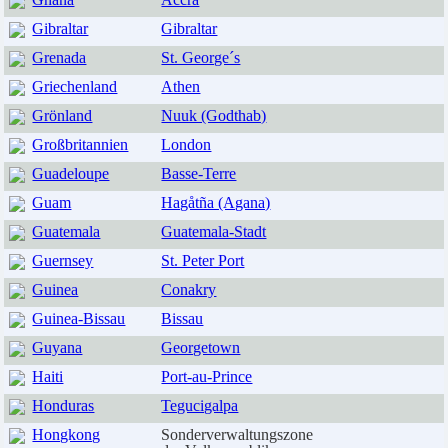
Gibraltar
Gibraltar
Grenada
St. George´s
Griechenland
Athen
Grönland
Nuuk (Godthab)
Großbritannien
London
Guadeloupe
Basse-Terre
Guam
Hagåtña (Agana)
Guatemala
Guatemala-Stadt
Guernsey
St. Peter Port
Guinea
Conakry
Guinea-Bissau
Bissau
Guyana
Georgetown
Haiti
Port-au-Prince
Honduras
Tegucigalpa
Hongkong
Sonderverwaltungszone