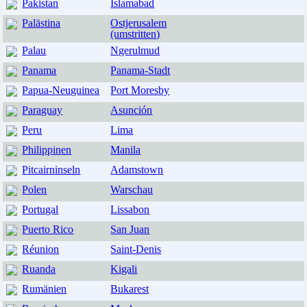
Pakistan
Islamabad
Palästina
Ostjerusalem
(umstritten)
Palau
Ngerulmud
Panama
Panama-Stadt
Papua-Neuguinea
Port Moresby
Paraguay
Asunción
Peru
Lima
Philippinen
Manila
Pitcairninseln
Adamstown
Polen
Warschau
Portugal
Lissabon
Puerto Rico
San Juan
Réunion
Saint-Denis
Ruanda
Kigali
Rumänien
Bukarest