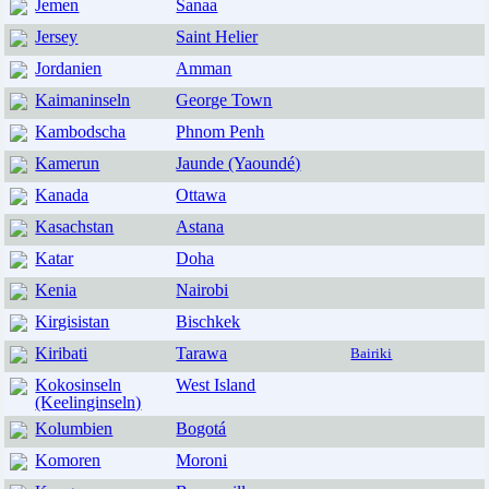
Jemen
Sanaa
Jersey
Saint Helier
Jordanien
Amman
Kaimaninseln
George Town
Kambodscha
Phnom Penh
Kamerun
Jaunde (Yaoundé)
Kanada
Ottawa
Kasachstan
Astana
Katar
Doha
Kenia
Nairobi
Kirgisistan
Bischkek
Kiribati
Tarawa
Bairiki
Kokosinseln
West Island
(Keelinginseln)
Kolumbien
Bogotá
Komoren
Moroni