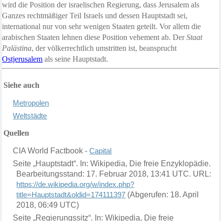
wird die Position der israelischen Regierung, dass Jerusalem als
Ganzes rechtmäßiger Teil Israels und dessen Hauptstadt sei,
international nur von sehr wenigen Staaten geteilt. Vor allem die
arabischen Staaten lehnen diese Position vehement ab. Der
Staat
Palästina
, der völkerrechtlich umstritten ist, beansprucht
Ostjerusalem
als seine Hauptstadt.
Siehe auch
M
etropolen
W
eltst
ä
dte
Quellen
CIA World Factbook -
Capital
Seite „Hauptstadt“. In: Wikipedia, Die freie Enzyklopädie.
Bearbeitungsstand: 17. Februar 2018, 13:41 UTC. URL:
https://de.wikipedia.org/w/index.php?
title=Hauptstadt&oldid=174111397
(Abgerufen: 18. April
2018, 06:49 UTC)
Seite „Regierungssitz“. In: Wikipedia, Die freie