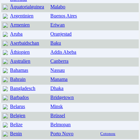
Äquatorialguinea
Malabo
Argentinien
Buenos Aires
Armenien
Eriwan
Aruba
Oranjestad
Aserbaidschan
Baku
Äthiopien
Addis Abeba
Australien
Canberra
Bahamas
Nassau
Bahrain
Manama
Bangladesch
Dhaka
Barbados
Bridgetown
Belarus
Minsk
Belgien
Brüssel
Belize
Belmopan
Benin
Porto Novo
Cotonou