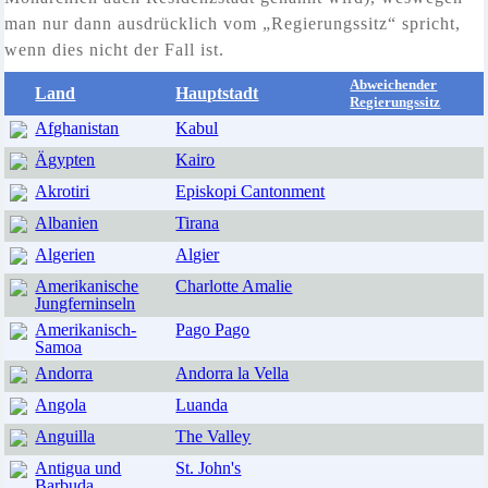
man nur dann ausdrücklich vom „Regierungssitz“ spricht,
wenn dies nicht der Fall ist.
Abweichender
Land
Hauptstadt
Regierungssitz
Afghanistan
Kabul
Ägypten
Kairo
Akrotiri
Episkopi Cantonment
Albanien
Tirana
Algerien
Algier
Amerikanische
Charlotte Amalie
Jungferninseln
Amerikanisch-
Pago Pago
Samoa
Andorra
Andorra la Vella
Angola
Luanda
Anguilla
The Valley
Antigua und
St. John's
Barbuda