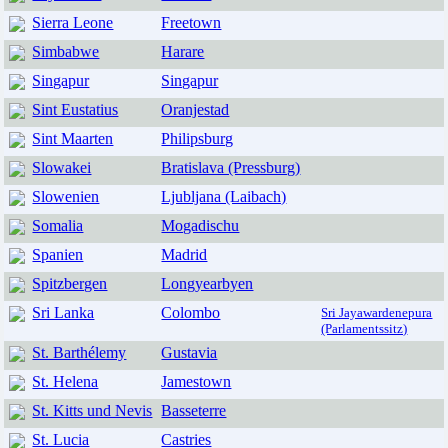
Sierra Leone
Freetown
Simbabwe
Harare
Singapur
Singapur
Sint Eustatius
Oranjestad
Sint Maarten
Philipsburg
Slowakei
Bratislava (Pressburg)
Slowenien
Ljubljana (Laibach)
Somalia
Mogadischu
Spanien
Madrid
Spitzbergen
Longyearbyen
Sri Lanka
Colombo
Sri Jayawardenepura
(Parlamentssitz)
St. Barthélemy
Gustavia
St. Helena
Jamestown
St. Kitts und Nevis
Basseterre
St. Lucia
Castries