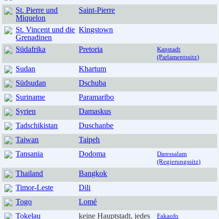
St. Pierre und
Saint-Pierre
Miquelon
St. Vincent und die
Kingstown
Grenadinen
Südafrika
Pretoria
Kapstadt
(Parlamentssitz)
Sudan
Khartum
Südsudan
Dschuba
Suriname
Paramaribo
Syrien
Damaskus
Tadschikistan
Duschanbe
Taiwan
Taipeh
Tansania
Dodoma
Daressalam
(Regierungssitz)
Thailand
Bangkok
Timor-Leste
Dili
Togo
Lomé
Tokelau
keine Hauptstadt, jedes
Fakaofo