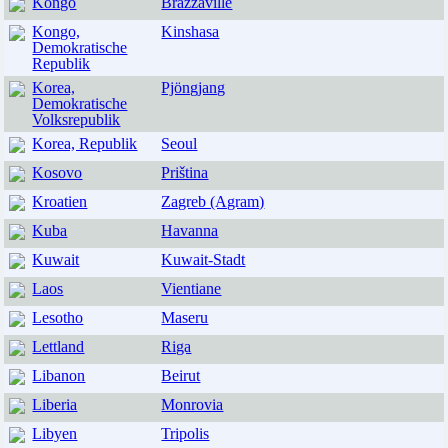
Kongo
Brazzaville
Kongo,
Kinshasa
Demokratische
Republik
Korea,
Pjöngjang
Demokratische
Volksrepublik
Korea, Republik
Seoul
Kosovo
Priština
Kroatien
Zagreb (Agram)
Kuba
Havanna
Kuwait
Kuwait-Stadt
Laos
Vientiane
Lesotho
Maseru
Lettland
Riga
Libanon
Beirut
Liberia
Monrovia
Libyen
Tripolis