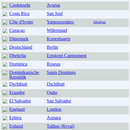
Cookinseln
Avarua
Costa Rica
San José
Côte d'Ivoire
Yamoussoukro
Abidjan
Curaçao
Willemstad
Dänemark
Kopenhagen
Deutschland
Berlin
Dhekelia
Episkopi Cantonment
Dominica
Roseau
Dominikanische
Santo Domingo
Republik
Dschibuti
Dschibuti
Ecuador
Quito
El Salvador
San Salvador
England
London
Eritrea
Asmara
Estland
Tallinn (Reval)