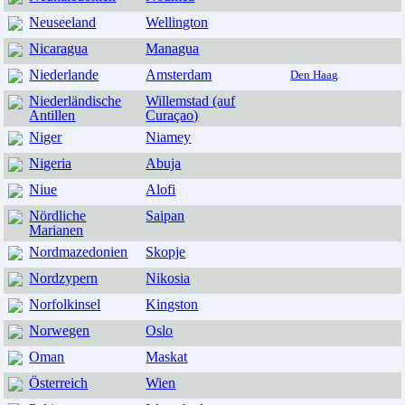
Neuseeland
Wellington
Nicaragua
Managua
Niederlande
Amsterdam
Den Haag
Niederländische
Willemstad (auf
Antillen
Curaçao)
Niger
Niamey
Nigeria
Abuja
Niue
Alofi
Nördliche
Saipan
Marianen
Nordmazedonien
Skopje
Nordzypern
Nikosia
Norfolkinsel
Kingston
Norwegen
Oslo
Oman
Maskat
Österreich
Wien