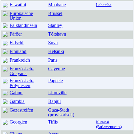
Eswatini
Mbabane
Lobamba
Europäische
Brüssel
Union
Falklandinseln
Stanley
Färöer
Tórshavn
Fidschi
Suva
Finnland
Helsinki
Frankreich
Paris
Französisch-
Cayenne
Guayana
Französisch-
Papeete
Polynesien
Gabun
Libreville
Gambia
Banjul
Gazastreifen
Gaza-Stadt
(provisorisch)
Georgien
Tiflis
Kutaissi
(Parlamentssitz)
Ghana
Accra