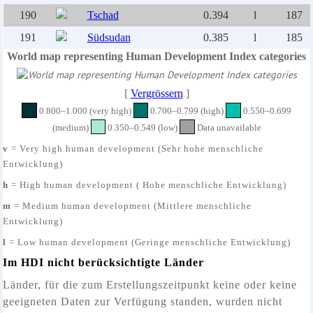
190
Tschad
0.394
l
187
191
Südsudan
0.385
l
185
World map representing Human Development Index categories
[
Vergrössern
]
0.800–1.000 (very high)
0.700–0.799 (high)
0.550–0.699
(medium)
0.350–0.549 (low)
Data unavailable
v
= Very high human development
(Sehr hohe menschliche
Entwicklung)
h
= High human development
( Hohe menschliche Entwicklung)
m
= Medium human development
(Mittlere menschliche
Entwicklung)
l
= Low human development
(Geringe menschliche Entwicklung)
Im
HDI nicht berücksichtigte Länder
Länder, für die zum Erstellungszeitpunkt keine oder keine
geeigneten Daten zur Verfügung standen, wurden nicht