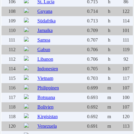
106
St. Lucia
0.715
h
86
108
Guyana
0.714
h
122
109
Südafrika
0.713
h
114
110
Jamaika
0.709
h
101
111
Samoa
0.707
h
111
112
Gabun
0.706
h
119
112
Libanon
0.706
h
92
114
Indonesien
0.705
h
107
115
Vietnam
0.703
h
117
116
Philippinen
0.699
m
107
117
Botsuana
0.693
m
100
118
Bolivien
0.692
m
107
118
Kirgisistan
0.692
m
120
120
Venezuela
0.691
m
113