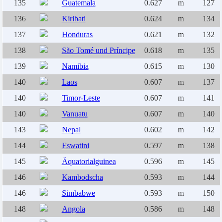
135
Guatemala
0.627
m
127
136
Kiribati
0.624
m
134
137
Honduras
0.621
m
132
138
São Tomé und Príncipe
0.618
m
135
139
Namibia
0.615
m
130
140
Laos
0.607
m
137
140
Timor-Leste
0.607
m
141
140
Vanuatu
0.607
m
140
143
Nepal
0.602
m
142
144
Eswatini
0.597
m
138
145
Äquatorialguinea
0.596
m
145
146
Kambodscha
0.593
m
144
146
Simbabwe
0.593
m
150
148
Angola
0.586
m
148