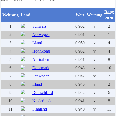
Rang
Weltrang
Land
Wert
Wertung
2020
1
Schweiz
0.962
v
2
2
Norwegen
0.961
v
1
3
Island
0.959
v
4
4
Hongkong
0.952
v
4
5
Australien
0.951
v
8
6
Dänemark
0.948
v
10
7
Schweden
0.947
v
7
8
Irland
0.945
v
2
9
Deutschland
0.942
v
6
10
Niederlande
0.941
v
8
11
Finnland
0.940
v
11