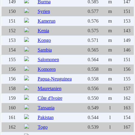
149
Burma
0.585
m
147
150
Syrien
0.577
m
151
151
Kamerun
0.576
m
153
152
Kenia
0.575
m
143
153
Kongo
0.571
m
149
154
Sambia
0.565
m
146
155
Salomonen
0.564
m
151
156
Komoren
0.558
m
156
156
Papua-Neuguinea
0.558
m
155
158
Mauretanien
0.556
m
157
159
Côte d'Ivoire
0.550
m
162
160
Tansania
0.549
l
163
161
Pakistan
0.544
l
154
162
Togo
0.539
l
167