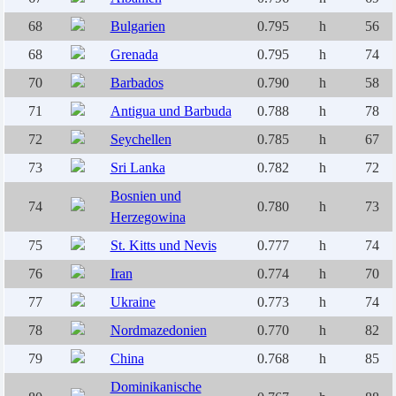
68
Bulgarien
0.795
h
56
68
Grenada
0.795
h
74
70
Barbados
0.790
h
58
71
Antigua und Barbuda
0.788
h
78
72
Seychellen
0.785
h
67
73
Sri Lanka
0.782
h
72
Bosnien und
74
0.780
h
73
Herzegowina
75
St. Kitts und Nevis
0.777
h
74
76
Iran
0.774
h
70
77
Ukraine
0.773
h
74
78
Nordmazedonien
0.770
h
82
79
China
0.768
h
85
Dominikanische