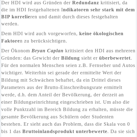
D
er HDI wird aus Gründen der
Redundanz
kritisiert, da
die im HDI festgehaltenen I
ndikatoren sehr stark mit dem
BIP korrelie
ren und damit durch dieses festgehalten
werden.
Dem HDI wird auch vorgeworfen,
keine ökologischen
Faktore
n zu berücksichtigen.
Der Ökonom
Bryan Caplan
kritisiert den HDI aus mehreren
Gründen: das Gewicht der
Bildung
sieht er
überbewertet
.
Für den normalen Menschen seien z.B. Fernseher und Autos
wichtiger. Weiterhin sei gerade der ermittelte Wert der
Bildung mit Schwächen behaftet, da ein Drittel dieses
Parameters aus der Brutto-Einschreibungsrate ermittelt
werde, d.h. dem Anteil der Bevölkerung, der derzeit an
einer Bildungseinrichtung eingeschrieben ist. Um also die
volle Punktzahl im Bereich Bildung zu erhalten, müsste die
gesamte Bevölkerung aus Schülern oder Studenten
bestehen. Er sieht auch das Problem, dass die Skala von 0
bis 1 das
Bruttoinlandsprodukt
unterbewerte
. Da sie sich