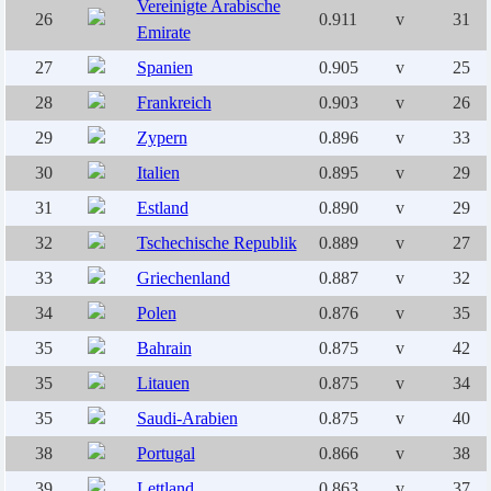
Vereinigte Arabische
26
0.911
v
31
Emirate
27
Spanien
0.905
v
25
28
Frankreich
0.903
v
26
29
Zypern
0.896
v
33
30
Italien
0.895
v
29
31
Estland
0.890
v
29
32
Tschechische Republik
0.889
v
27
33
Griechenland
0.887
v
32
34
Polen
0.876
v
35
35
Bahrain
0.875
v
42
35
Litauen
0.875
v
34
35
Saudi-Arabien
0.875
v
40
38
Portugal
0.866
v
38
39
Lettland
0.863
v
37