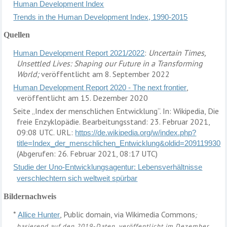
Human Development Index
Trends in the Human Development Index, 1990-201
5
Quellen
:
Uncertain Times,
Human Development Report 2021/2022
Unsettled Lives: Shaping our Future in a Transforming
World;
veröffentlicht am 8. September 2022
,
Human Development Report 2020 - The next frontier
veröffentlicht am 15. Dezember 2020
Seite „Index der menschlichen Entwicklung“. In: Wikipedia, Die
freie Enzyklopädie. Bearbeitungsstand: 23. Februar 2021,
09:08 UTC. URL:
https://de.wikipedia.org/w/index.php?
title=Index_der_menschlichen_Entwicklung&oldid=209119930
(Abgerufen: 26. Februar 2021, 08:17 UTC)
Studie der Uno-Entwicklungsagentur: Lebensverhältnisse
verschlechtern sich weltweit spürbar
Bildernachweis
*
, Public domain, via Wikimedia Commons
Allice Hunter
;
basierend auf den 201
9-
Daten, veröffentlicht im
Dezember