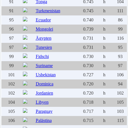
91
Tonga
0.745
h
104
91
Turkmenistan
0.745
h
111
95
Ecuador
0.740
h
86
96
Mongolei
0.739
h
99
97
Ägypten
0.731
h
116
97
Tunesien
0.731
h
95
99
Fidschi
0.730
h
93
99
Suriname
0.730
h
97
101
Usbekistan
0.727
h
106
102
Dominica
0.720
h
94
102
Jordanien
0.720
h
102
104
Libyen
0.718
h
105
105
Paraguay
0.717
h
103
106
Palästina
0.715
h
115