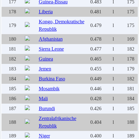
177
Guinea-Bissau
0.483
l
175
178
Liberia
0.481
l
175
Kongo, Demokratische
179
0.479
l
175
Republik
180
Afghanistan
0.478
l
169
181
Sierra Leone
0.477
l
182
182
Guinea
0.465
l
178
183
Jemen
0.455
l
179
184
Burkina Faso
0.449
l
182
185
Mosambik
0.446
l
181
186
Mali
0.428
l
184
187
Burundi
0.426
l
185
Zentralafrikanische
188
0.404
l
188
Republik
189
Niger
0.400
l
189