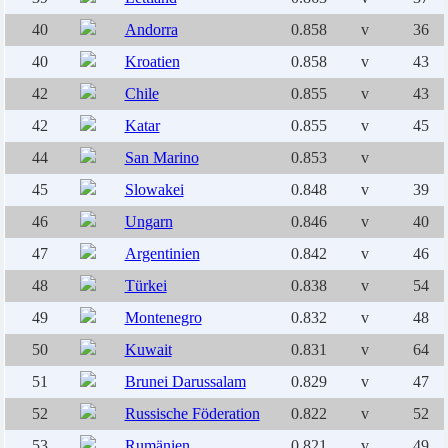
40
Andorra
0.858
v
36
40
Kroatien
0.858
v
43
42
Chile
0.855
v
43
42
Katar
0.855
v
45
44
San Marino
0.853
v
45
Slowakei
0.848
v
39
46
Ungarn
0.846
v
40
47
Argentinien
0.842
v
46
48
Türkei
0.838
v
54
49
Montenegro
0.832
v
48
50
Kuwait
0.831
v
64
51
Brunei Darussalam
0.829
v
47
52
Russische Föderation
0.822
v
52
53
Rumänien
0.821
v
49