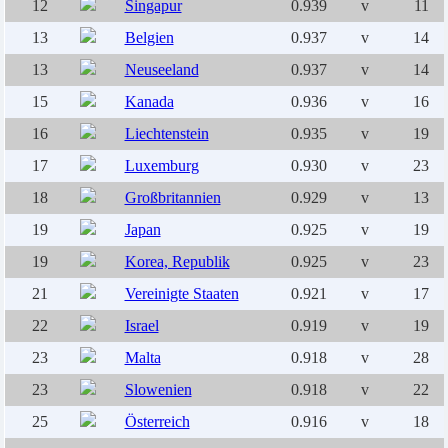
12
Singapur
0.939
v
11
13
Belgien
0.937
v
14
13
Neuseeland
0.937
v
14
15
Kanada
0.936
v
16
16
Liechtenstein
0.935
v
19
17
Luxemburg
0.930
v
23
18
Großbritannien
0.929
v
13
19
Japan
0.925
v
19
19
Korea, Republik
0.925
v
23
21
Vereinigte Staaten
0.921
v
17
22
Israel
0.919
v
19
23
Malta
0.918
v
28
23
Slowenien
0.918
v
22
25
Österreich
0.916
v
18