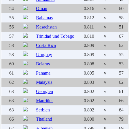
54
Oman
0.816
v
60
55
Bahamas
0.812
v
58
56
Kasachstan
0.811
v
51
57
Trinidad und Tobago
0.810
v
67
58
Costa Rica
0.809
v
62
58
Uruguay
0.809
v
55
60
Belarus
0.808
v
53
61
Panama
0.805
v
57
62
Malaysia
0.803
v
62
63
Georgien
0.802
v
61
63
Mauritius
0.802
v
66
63
Serbien
0.802
v
64
66
Thailand
0.800
v
79
67
Albanien
0.796
h
69