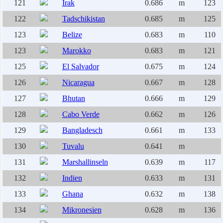
121
Irak
0.686
m
123
122
Tadschikistan
0.685
m
125
123
Belize
0.683
m
110
123
Marokko
0.683
m
121
125
El Salvador
0.675
m
124
126
Nicaragua
0.667
m
128
127
Bhutan
0.666
m
129
128
Cabo Verde
0.662
m
126
129
Bangladesch
0.661
m
133
130
Tuvalu
0.641
m
131
Marshallinseln
0.639
m
117
132
Indien
0.633
m
131
133
Ghana
0.632
m
138
134
Mikronesien
0.628
m
136