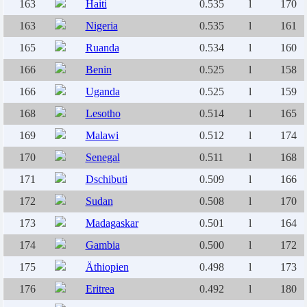
163
Haiti
0.535
l
170
163
Nigeria
0.535
l
161
165
Ruanda
0.534
l
160
166
Benin
0.525
l
158
166
Uganda
0.525
l
159
168
Lesotho
0.514
l
165
169
Malawi
0.512
l
174
170
Senegal
0.511
l
168
171
Dschibuti
0.509
l
166
172
Sudan
0.508
l
170
173
Madagaskar
0.501
l
164
174
Gambia
0.500
l
172
175
Äthiopien
0.498
l
173
176
Eritrea
0.492
l
180