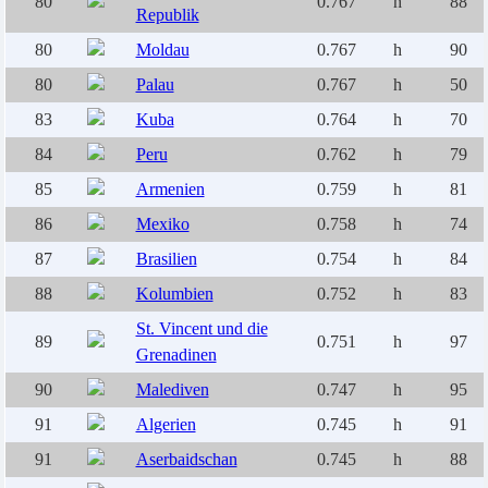
80
0.767
h
88
Republik
80
Moldau
0.767
h
90
80
Palau
0.767
h
50
83
Kuba
0.764
h
70
84
Peru
0.762
h
79
85
Armenien
0.759
h
81
86
Mexiko
0.758
h
74
87
Brasilien
0.754
h
84
88
Kolumbien
0.752
h
83
St. Vincent und die
89
0.751
h
97
Grenadinen
90
Malediven
0.747
h
95
91
Algerien
0.745
h
91
91
Aserbaidschan
0.745
h
88