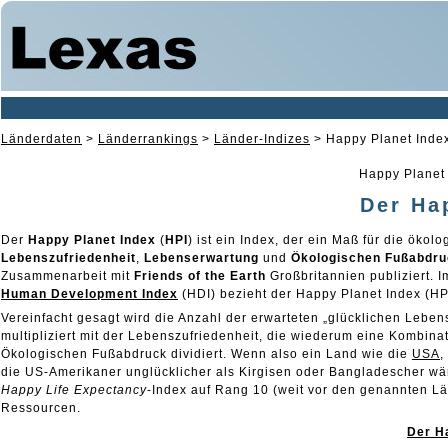
Länderdaten
>
Länderrankings
>
Länder-Indizes
>
Happy Planet Index
Happy Planet
Der Ha
Der
Happy Planet Index
(
HPI
) ist ein Index, der ein Maß für die öko
Lebenszufriedenheit
,
Lebenserwartung
und
Ökologischen Fußabdr
Zusammenarbeit mit
Friends of the Earth
Großbritannien publiziert. I
Human Development Index
(HDI) bezieht der Happy Planet Index (HP
Vereinfacht gesagt wird die Anzahl der erwarteten „glücklichen Leben
multipliziert mit der Lebenszufriedenheit, die wiederum eine Kombina
Ökologischen Fußabdruck dividiert. Wenn also ein Land wie die
USA
,
die US-Amerikaner unglücklicher als Kirgisen oder Bangladescher wä
Happy Life Expectancy
-Index auf Rang 10 (weit vor den genannten L
Ressourcen.
Der Ha