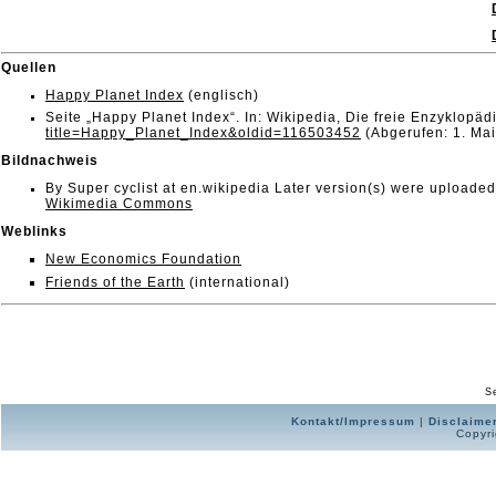
Quellen
Happy Planet Index
(englisch)
Seite „Happy Planet Index“. In: Wikipedia, Die freie Enzyklopä
title=Happy_Planet_Index&oldid=116503452
(Abgerufen: 1. Ma
Bildnachweis
By Super cyclist at en.wikipedia Later version(s) were uploade
Wikimedia Commons
Weblinks
New Economics Foundation
Friends of the Earth
(international)
Se
Kontakt/Impressum
|
Disclaime
Copyri