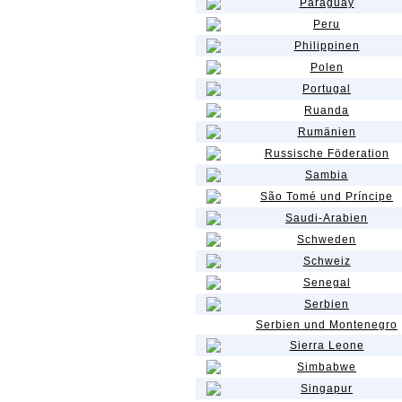
Paraguay
Peru
Philippinen
Polen
Portugal
Ruanda
Rumänien
Russische Föderation
Sambia
São Tomé und Príncipe
Saudi-Arabien
Schweden
Schweiz
Senegal
Serbien
Serbien und Montenegro
Sierra Leone
Simbabwe
Singapur