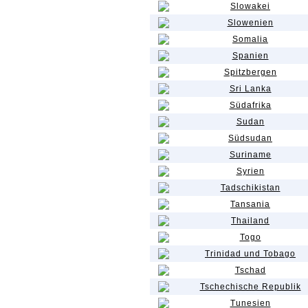
Slowakei
Slowenien
Somalia
Spanien
Spitzbergen
Sri Lanka
Südafrika
Sudan
Südsudan
Suriname
Syrien
Tadschikistan
Tansania
Thailand
Togo
Trinidad und Tobago
Tschad
Tschechische Republik
Tunesien