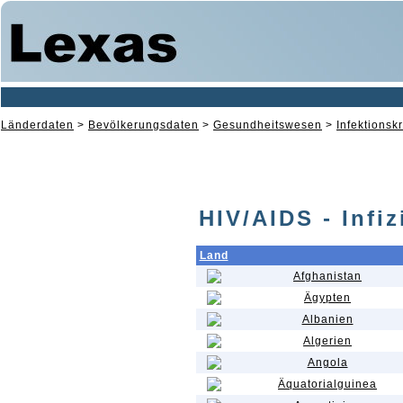
Länderdaten
>
Bevölkerungsdaten
>
Gesundheitswesen
>
Infektionsk
HIV/AIDS - Infi
Land
Afghanistan
Ägypten
Albanien
Algerien
Angola
Äquatorialguinea