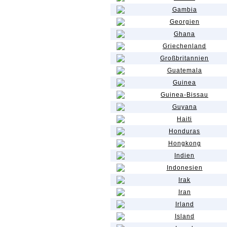
Gambia
Georgien
Ghana
Griechenland
Großbritannien
Guatemala
Guinea
Guinea-Bissau
Guyana
Haiti
Honduras
Hongkong
Indien
Indonesien
Irak
Iran
Irland
Island