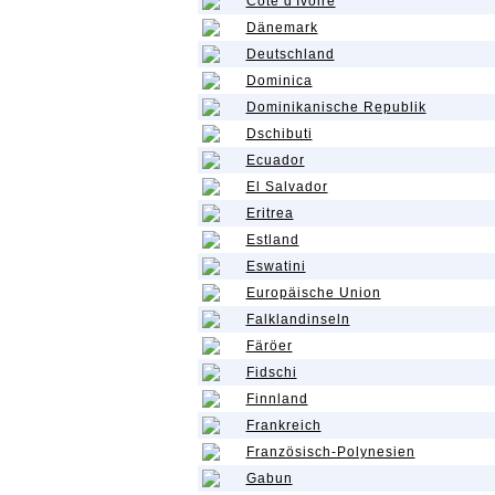
Côte d'Ivoire
Dänemark
Deutschland
Dominica
Dominikanische Republik
Dschibuti
Ecuador
El Salvador
Eritrea
Estland
Eswatini
Europäische Union
Falklandinseln
Färöer
Fidschi
Finnland
Frankreich
Französisch-Polynesien
Gabun