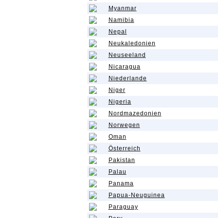
Myanmar
Namibia
Nepal
Neukaledonien
Neuseeland
Nicaragua
Niederlande
Niger
Nigeria
Nordmazedonien
Norwegen
Oman
Österreich
Pakistan
Palau
Panama
Papua-Neuguinea
Paraguay