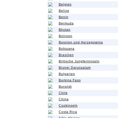
Belgien
Belize
Benin
Bermuda
Bhutan
Bolivien
Bosnien und Herzegowina
Botsuana
Brasilien
Britische Jungferninseln
Brunei Darussalam
Bulgarien
Burkina Faso
Burundi
Chile
China
Cookinseln
Costa Rica