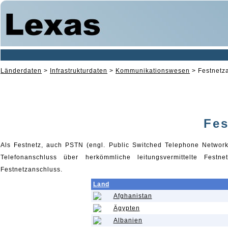
Länderdaten
>
Infrastrukturdaten
>
Kommunikationswesen
>
Festnetz
Fes
Als Festnetz, auch PSTN (engl. Public Switched Telephone Network)
Telefonanschluss über herkömmliche leitungsvermittelte Festn
Festnetzanschluss.
Land
Afghanistan
Ägypten
Albanien