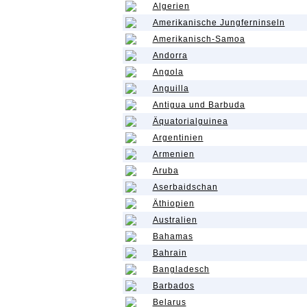
Algerien
Amerikanische Jungferninseln
Amerikanisch-Samoa
Andorra
Angola
Anguilla
Antigua und Barbuda
Äquatorialguinea
Argentinien
Armenien
Aruba
Aserbaidschan
Äthiopien
Australien
Bahamas
Bahrain
Bangladesch
Barbados
Belarus