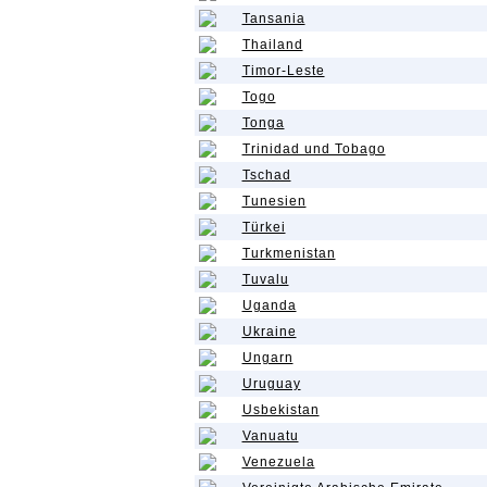
Tansania
Thailand
Timor-Leste
Togo
Tonga
Trinidad und Tobago
Tschad
Tunesien
Türkei
Turkmenistan
Tuvalu
Uganda
Ukraine
Ungarn
Uruguay
Usbekistan
Vanuatu
Venezuela