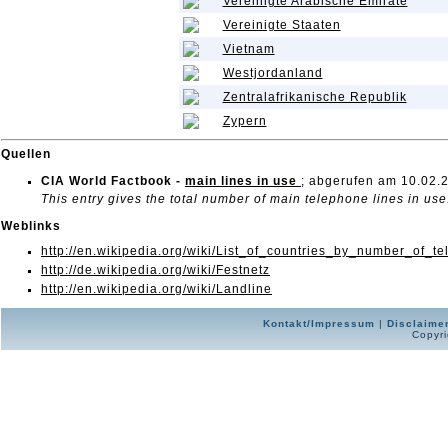
Vereinigte Arabische Emirate
Vereinigte Staaten
Vietnam
Westjordanland
Zentralafrikanische Republik
Zypern
Quellen
CIA World Factbook -
main lines in use
; abgerufen am 10.02.
This entry gives the total number of main telephone lines in use
Weblinks
http://en.wikipedia.org/wiki/List_of_countries_by_number_of_t
http://de.wikipedia.org/wiki/Festnetz
http://en.wikipedia.org/wiki/Landline
Kontakt/Impressum
|
Disclaime
Copyri