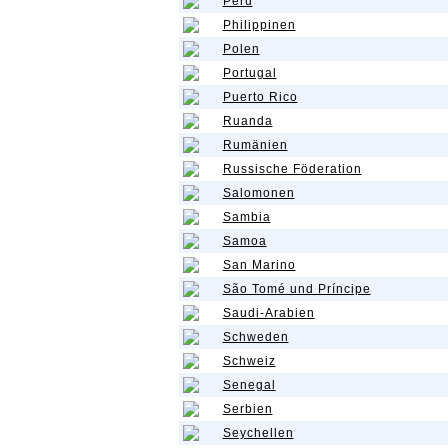
Peru
Philippinen
Polen
Portugal
Puerto Rico
Ruanda
Rumänien
Russische Föderation
Salomonen
Sambia
Samoa
San Marino
São Tomé und Príncipe
Saudi-Arabien
Schweden
Schweiz
Senegal
Serbien
Seychellen